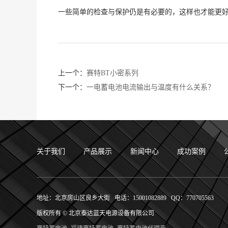
一些简单的检查与保护仍是有必要的，这样也才能更
上一个：
赛特BT小密系列
下一个：
一电蓄电池电流输出与温度有什么关系？
关于我们
产品展示
新闻中心
成功案例
地址：北京房山区良乡大街 电话：15001082889 QQ：770705563
版权所有 © 北京泰达蓝天电源设备有限公司